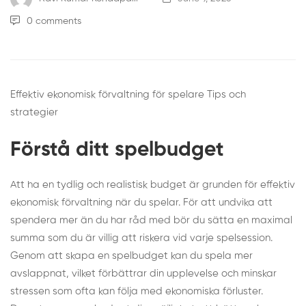
0 comments
Effektiv ekonomisk förvaltning för spelare Tips och
strategier
Förstå ditt spelbudget
Att ha en tydlig och realistisk budget är grunden för effektiv
ekonomisk förvaltning när du spelar. För att undvika att
spendera mer än du har råd med bör du sätta en maximal
summa som du är villig att riskera vid varje spelsession.
Genom att skapa en spelbudget kan du spela mer
avslappnat, vilket förbättrar din upplevelse och minskar
stressen som ofta kan följa med ekonomiska förluster.