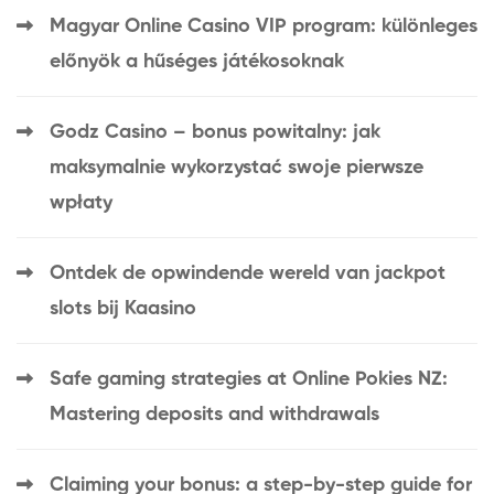
Magyar Online Casino VIP program: különleges
előnyök a hűséges játékosoknak
Godz Casino – bonus powitalny: jak
maksymalnie wykorzystać swoje pierwsze
wpłaty
Ontdek de opwindende wereld van jackpot
slots bij Kaasino
Safe gaming strategies at Online Pokies NZ:
Mastering deposits and withdrawals
Claiming your bonus: a step-by-step guide for