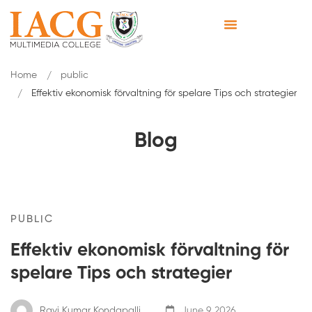
Home
public
Effektiv ekonomisk förvaltning för spelare Tips och strategier
Blog
PUBLIC
Effektiv ekonomisk förvaltning för
spelare Tips och strategier
Ravi Kumar Kondapalli
June 9, 2026