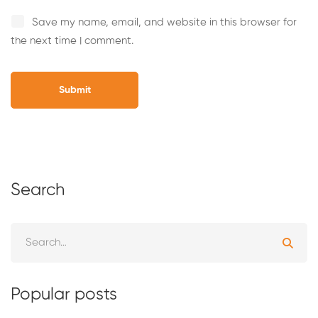
Save my name, email, and website in this browser for
the next time I comment.
Search
Popular posts