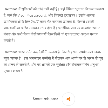
BeatBet में सुविधाओं की कोई कमी नहीं है। यहाँ विभिन्न भुगतान विकल्प उपलब्ध
हैं, जैसे कि Visa, Mastercard, और क्रिप्टो ट्रांसफर। इसके अलावा,
उपयोगकर्ताओं के लिए 24/7 लाइव चैट सहायता उपलब्ध है, जिससे आपकी
समस्याओं का त्वरित समाधान संभव होता है। प्रारंभिक जमा पर आकर्षक स्वागत
बोनस और फ्री स्पिन जैसी पेशकशें खिलाड़ियों को एक उत्कृष्ट अनुभव प्रदान
करती हैं।
BeatBet भारत समेत कई देशों में उपलब्ध है, जिससे इसका उपयोगकर्ता आधार
बहुत व्यापक है। इस ऑनलाइन कैसीनो में खेलकर आप अपने घर से आराम से जुए
का आनंद ले सकते हैं, और यह आपको एक सुरक्षित और रोमांचक गेमिंग अनुभव
प्रदान करता है।
Share this post