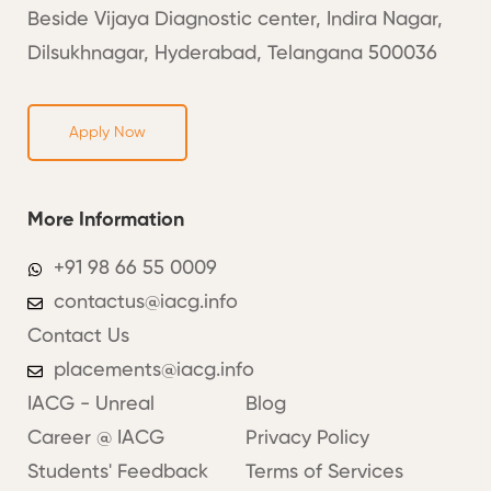
Beside Vijaya Diagnostic center, Indira Nagar,
Dilsukhnagar, Hyderabad, Telangana 500036
Apply Now
More Information
+91 98 66 55 0009
contactus@iacg.info
Contact Us
placements@iacg.info
IACG - Unreal
Blog
Career @ IACG
Privacy Policy
Students' Feedback
Terms of Services