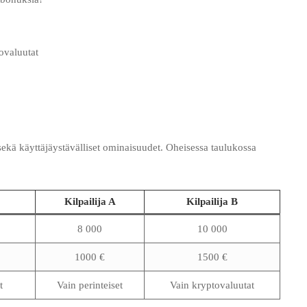
ovaluutat
 sekä käyttäjäystävälliset ominaisuudet. Oheisessa taulukossa
Kilpailija A
Kilpailija B
8 000
10 000
1000 €
1500 €
t
Vain perinteiset
Vain kryptovaluutat