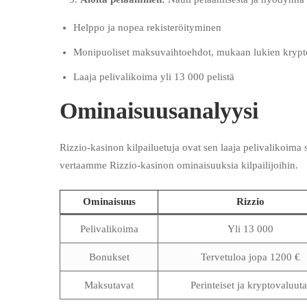
Helppo ja nopea rekisteröityminen
Monipuoliset maksuvaihtoehdot, mukaan lukien krypt
Laaja pelivalikoima yli 13 000 pelistä
Ominaisuusanalyysi
Rizzio-kasinon kilpailuetuja ovat sen laaja pelivalikoima
vertaamme Rizzio-kasinon ominaisuuksia kilpailijoihin.
Ominaisuus
Rizzio
Pelivalikoima
Yli 13 000
Bonukset
Tervetuloa jopa 1200 €
Maksutavat
Perinteiset ja kryptovaluuta