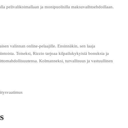
jalla pelivalikoimallaan ja monipuolisilla maksuvaihtoehdoillaan.
maisen valinnan online-pelaajille. Ensinnäkin, sen laaja
iintoista. Toiseksi, Rizzio tarjoaa kilpailukykyisiä bonuksia ja
ittomahdollisuutensa. Kolmanneksi, turvallisuus ja vastuullinen
.
rätysvaatimus
s