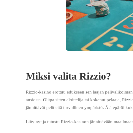
Miksi valita Rizzio?
Rizzio-kasino erottuu edukseen sen laajan pelivalikoiman
ansiosta. Olitpa sitten aloittelija tai kokenut pelaaja, 
jännittävät pelit että turvallinen ympäristö. Älä epäröi kok
Liity nyt ja tutustu Rizzio-kasinon jännittävään maailmaan,