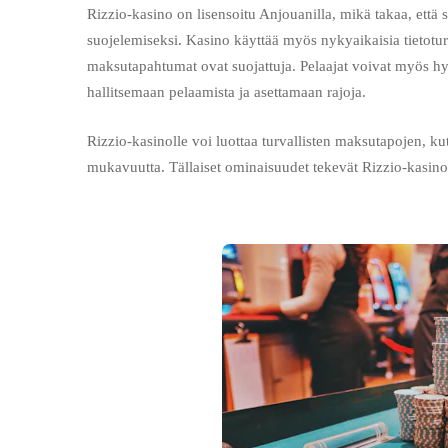
Rizzio-kasino on lisensoitu Anjouanilla, mikä takaa, että 
suojelemiseksi. Kasino käyttää myös nykyaikaisia tietoturv
maksutapahtumat ovat suojattuja. Pelaajat voivat myös hy
hallitsemaan pelaamista ja asettamaan rajoja.
Rizzio-kasinolle voi luottaa turvallisten maksutapojen, ku
mukavuutta. Tällaiset ominaisuudet tekevät Rizzio-kasinos