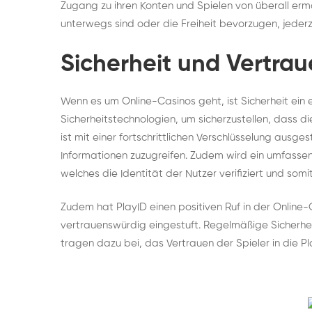
Zugang zu ihren Konten und Spielen von überall ermögl
unterwegs sind oder die Freiheit bevorzugen, jederze
Sicherheit und Vertra
Wenn es um Online-Casinos geht, ist Sicherheit ei
Sicherheitstechnologien, um sicherzustellen, dass di
ist mit einer fortschrittlichen Verschlüsselung ausge
Informationen zuzugreifen. Zudem wird ein umfasse
welches die Identität der Nutzer verifiziert und somi
Zudem hat PlayID einen positiven Ruf in der Online
vertrauenswürdig eingestuft. Regelmäßige Sicherhe
tragen dazu bei, das Vertrauen der Spieler in die Pl