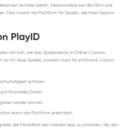
Bereichen Vorteile bietet, insbesondere bei den Boni und
n. Dies macht die Plattform für Spieler, die ihren Gewinn
on PlayID
ilen mit sich, die das Spielerlebnis in Online-Casinos
ht nur für neue Spieler, sondern auch für erfahrene Casino-
schwindigkeit erhöhen.
nd finanzielle Daten.
sgaben senken können.
tion durch die Plattform erleichtert.
pieler die Flexibilität der mobilen App zu schätzen, die den