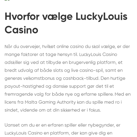
Hvorfor vælge LuckyLouis
Casino
Når du overvejer, hvilket online casino du skal vælge, er der
mange faktorer at tage hensyn til. LuckyLouis Casino
adskiller sig ved at tilbyde en brugervenlig platform, et
bredt udvalg af både slots og live casino-spil, samt en
generøs velkomstbonus og cashback-tilbud. Den hurtige
payout-hastighed og danske support gør det til et
fremragende valg for både nye og erfarne spillere. Med en
licens fra Malta Gaming Authority kan du spille med ro i
sindet, vidende om at din sikkerhed er i fokus.
Uanset om du er en erfaren spiller eller nybegynder, er
LuckyLouis Casino en platform, der kan give dig en