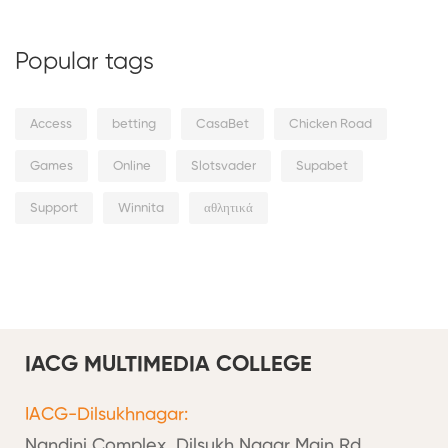
Popular tags
Access
betting
CasaBet
Chicken Road
Games
Online
Slotsvader
Supabet
Support
Winnita
αθλητικά
IACG MULTIMEDIA COLLEGE
IACG-Dilsukhnagar:
Nandini Complex, Dilsukh Nagar Main Rd,