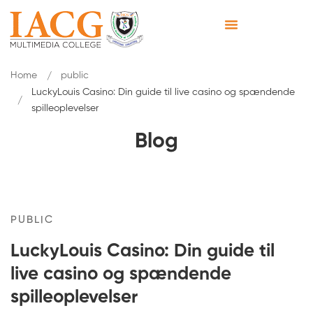
Home
public
LuckyLouis Casino: Din guide til live casino og spændende
spilleoplevelser
Blog
PUBLIC
LuckyLouis Casino: Din guide til
live casino og spændende
spilleoplevelser