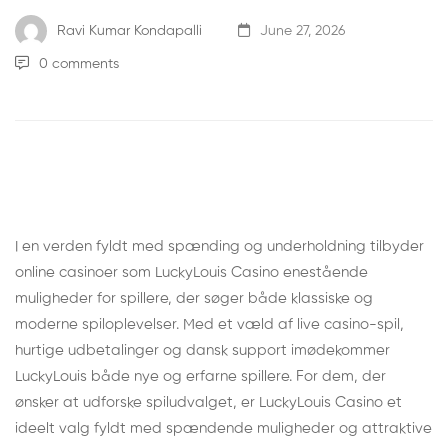
Ravi Kumar Kondapalli
June 27, 2026
0 comments
I en verden fyldt med spænding og underholdning tilbyder
online casinoer som LuckyLouis Casino enestående
muligheder for spillere, der søger både klassiske og
moderne spiloplevelser. Med et væld af live casino-spil,
hurtige udbetalinger og dansk support imødekommer
LuckyLouis både nye og erfarne spillere. For dem, der
ønsker at udforske spiludvalget, er
LuckyLouis Casino
et
ideelt valg fyldt med spændende muligheder og attraktive