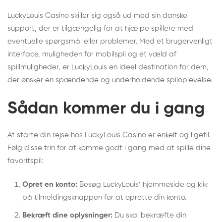
LuckyLouis Casino skiller sig også ud med sin danske
support, der er tilgængelig for at hjælpe spillere med
eventuelle spørgsmål eller problemer. Med et brugervenligt
interface, muligheden for mobilspil og et væld af
spillmuligheder, er LuckyLouis en ideel destination for dem,
der ønsker en spændende og underholdende spiloplevelse.
Sådan kommer du i gang
At starte din rejse hos LuckyLouis Casino er enkelt og ligetil.
Følg disse trin for at komme godt i gang med at spille dine
favoritspil:
Opret en konto:
Besøg LuckyLouis’ hjemmeside og klik
på tilmeldingsknappen for at oprette din konto.
Bekræft dine oplysninger:
Du skal bekræfte din