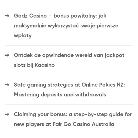
Godz Casino – bonus powitalny: jak
maksymalnie wykorzystać swoje pierwsze
wpłaty
Ontdek de opwindende wereld van jackpot
slots bij Kaasino
Safe gaming strategies at Online Pokies NZ:
Mastering deposits and withdrawals
Claiming your bonus: a step-by-step guide for
new players at Fair Go Casino Australia