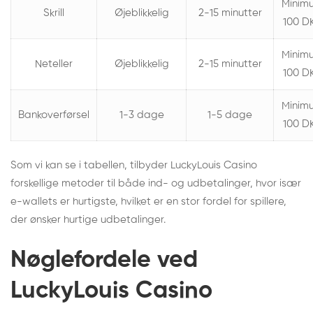
Minim
Skrill
Øjeblikkelig
2-15 minutter
100 D
Minim
Neteller
Øjeblikkelig
2-15 minutter
100 D
Minim
Bankoverførsel
1-3 dage
1-5 dage
100 D
Som vi kan se i tabellen, tilbyder LuckyLouis Casino
forskellige metoder til både ind- og udbetalinger, hvor især
e-wallets er hurtigste, hvilket er en stor fordel for spillere,
der ønsker hurtige udbetalinger.
Nøglefordele ved
LuckyLouis Casino