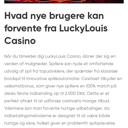
Hvad nye brugere kan
forvente fra LuckyLouis
Casino
Når du tilmelder dig LuckyLouis Casino, åbner der sig en
verden af muligheder. Spillere kan nyde et omfattende
udvalg af spil fra topudviklere, der spænder fra klassiske
bordspil til innovative spilleautomater. Casinoet tilbyder en
velkomstbonus, som giver nye spillere en 100% match på
deres første indbetaling op til 2.000 DKK. Dette er et
perfekt afsæt til at udforske casinoets mange tilbud.
Ydermere kan man forvente hurtige udbetalinger, da
indbetalingsmetoderne er designet til at være både
hurtige og sikre, hvilket giver en problemfri spiloplevelse.