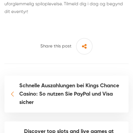
uforglemmelig spiloplevelse. Tilmeld dig i dag og begynd
dit eventyr!
Share this post
Schnelle Auszahlungen bei Kings Chance
Casino: So nutzen Sie PayPal und Visa
sicher
Discover top slots and live games at