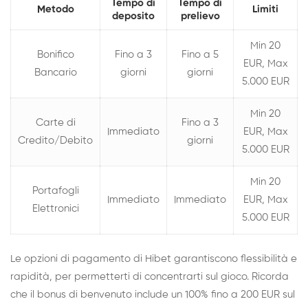
Tempo di
Tempo di
Metodo
Limiti
deposito
prelievo
Min 20
Bonifico
Fino a 3
Fino a 5
EUR, Max
Bancario
giorni
giorni
5.000 EUR
Min 20
Carte di
Fino a 3
Immediato
EUR, Max
Credito/Debito
giorni
5.000 EUR
Min 20
Portafogli
Immediato
Immediato
EUR, Max
Elettronici
5.000 EUR
Le opzioni di pagamento di Hibet garantiscono flessibilità e
rapidità, per permetterti di concentrarti sul gioco. Ricorda
che il bonus di benvenuto include un 100% fino a 200 EUR sul