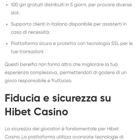
100 giri gratuiti distribuiti in 5 giorni, per provare diverse
slot.
Supporto clienti in italiano disponibile per assisterti in
caso di necessità.
Piattaforma sicura e protetta con tecnologia SSL per le
tue transazioni.
Questi benefici non fanno altro che migliorare la tua
esperienza complessiva, permettendoti di godere di un
gioco responsabile e fruttuoso.
Fiducia e sicurezza su
Hibet Casino
La sicurezza dei giocatori è fondamentale per Hibet
Casino. La piattaforma utilizza avanzate tecnologie di