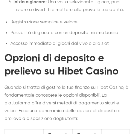
Inizia a giocare:
Una volta selezionato il gioco, puoi
iniziare a divertirti e mettere alla prova le tue abilità.
Registrazione semplice e veloce
Possibilità di giocare con un deposito minimo basso
Accesso immediato ai giochi dal vivo e alle slot
Opzioni di deposito e
prelievo su Hibet Casino
Quando si tratta di gestire le tue finanze su Hibet Casino, è
fondamentale conoscere le opzioni disponibili. La
piattaforma offre diversi metodi di pagamento sicuri e
veloci. Ecco una panoramica delle opzioni di deposito e
prelievo a disposizione degli utenti: