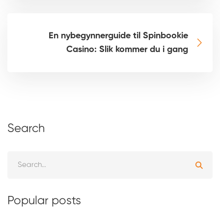
En nybegynnerguide til Spinbookie
Casino: Slik kommer du i gang
Search
Popular posts