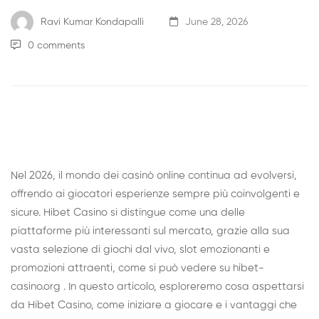
Ravi Kumar Kondapalli
June 28, 2026
0 comments
Nel 2026, il mondo dei casinò online continua ad evolversi,
offrendo ai giocatori esperienze sempre più coinvolgenti e
sicure. Hibet Casino si distingue come una delle
piattaforme più interessanti sul mercato, grazie alla sua
vasta selezione di giochi dal vivo, slot emozionanti e
promozioni attraenti, come si può vedere su
hibet-
casino.org
. In questo articolo, esploreremo cosa aspettarsi
da Hibet Casino, come iniziare a giocare e i vantaggi che