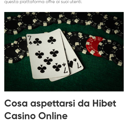
questa piattaforma offre ai suoi utenti.
Cosa aspettarsi da Hibet
Casino Online