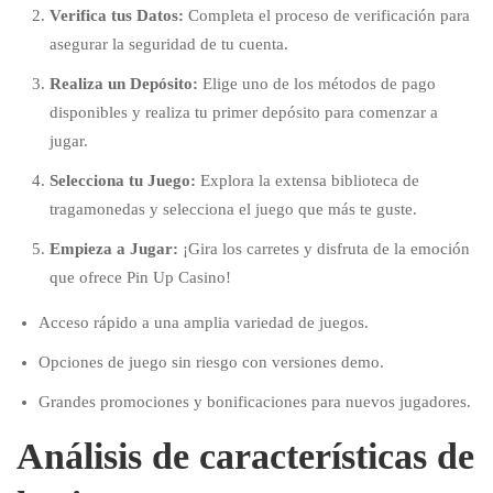
Verifica tus Datos:
Completa el proceso de verificación para
asegurar la seguridad de tu cuenta.
Realiza un Depósito:
Elige uno de los métodos de pago
disponibles y realiza tu primer depósito para comenzar a
jugar.
Selecciona tu Juego:
Explora la extensa biblioteca de
tragamonedas y selecciona el juego que más te guste.
Empieza a Jugar:
¡Gira los carretes y disfruta de la emoción
que ofrece Pin Up Casino!
Acceso rápido a una amplia variedad de juegos.
Opciones de juego sin riesgo con versiones demo.
Grandes promociones y bonificaciones para nuevos jugadores.
Análisis de características de