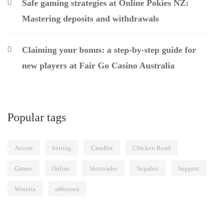
Safe gaming strategies at Online Pokies NZ:
Mastering deposits and withdrawals
Claiming your bonus: a step-by-step guide for
new players at Fair Go Casino Australia
Popular tags
Access
betting
CasaBet
Chicken Road
Games
Online
Slotsvader
Supabet
Support
Winnita
αθλητικά