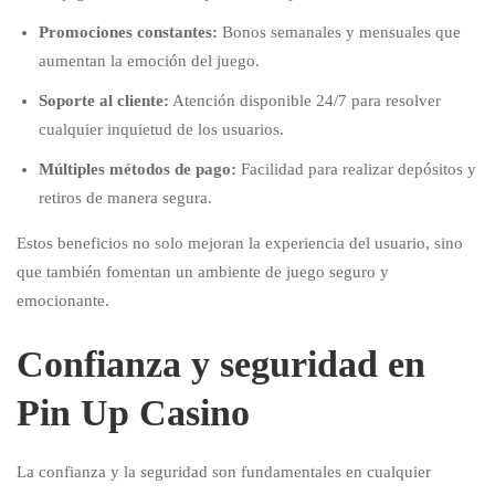
Promociones constantes:
Bonos semanales y mensuales que
aumentan la emoción del juego.
Soporte al cliente:
Atención disponible 24/7 para resolver
cualquier inquietud de los usuarios.
Múltiples métodos de pago:
Facilidad para realizar depósitos y
retiros de manera segura.
Estos beneficios no solo mejoran la experiencia del usuario, sino
que también fomentan un ambiente de juego seguro y
emocionante.
Confianza y seguridad en
Pin Up Casino
La confianza y la seguridad son fundamentales en cualquier