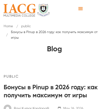
Home
public
Бонусы в Pinup в 2026 году: как получить максимум от
игры
Blog
PUBLIC
Бонусы в Pinup в 2026 году: как
получить максимум от игры
Ravi Kumar Kondapalli
May 26, 2026