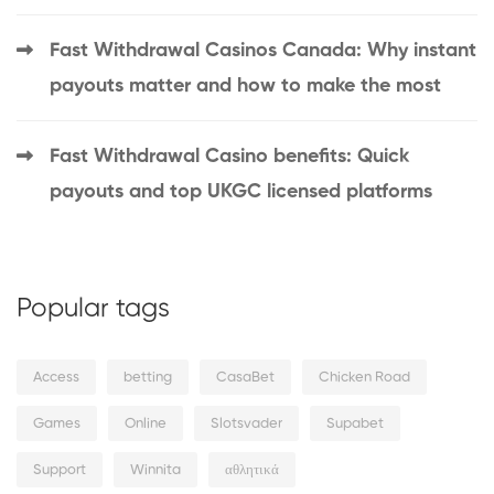
Fast Withdrawal Casinos Canada: Why instant
payouts matter and how to make the most
Fast Withdrawal Casino benefits: Quick
payouts and top UKGC licensed platforms
Popular tags
Access
betting
CasaBet
Chicken Road
Games
Online
Slotsvader
Supabet
Support
Winnita
αθλητικά