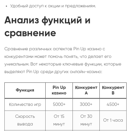
Удобный доступ к акции и предложениям.
Анализ функций и
сравнение
Сравнение различных аспектов Pin Up казино с
конкурентами может помочь понять, что делает его
уникальным. Вот некоторые ключевые функции, которые
выделяют Pin Up среди других онлайн-казино:
Pin Up
Конкурент
Конкурент
Функция
казино
A
B
Количество игр
5000+
3000+
4500+
Скорость
От 15
От 30
От 1 часа
вывода
минут
минут