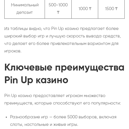
Минимальный
500-1000
1000 ₸
1500 ₸
депозит
₸
Из таблицы видно, что Pin Up казино предлагает более
широкий выбор игр и лучшую скорость вывода средств,
что делает его более привлекательным вариантом для
игроков.
Ключевые преимущества
Pin Up казино
Pin Up казино предоставляет игрокам множество
преимуществ, которые способствуют его популярности:
Разнообразие игр — более 5000 выборов, включая
слоты, настольные и живые игры.