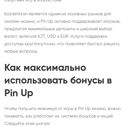
азартных игр в Казахстане.
Kazakhstan является одним из основных рынков для
онлайн-казино, и Pin Up активно поддерживает игроков,
предлагая минимальные депозиты и широкий выбор
валют, включая KZT, USD и EUR. Услуги поддержки
доступны круглосуточно, что позволяет быстро решать
любые вопросы.
Как максимально
использовать бонусы в
Pin Up
Чтобы получить максимум от игры в Pin Up казино, важно
понимать, как работает их система бонусов и акций.
Следуйте этим шагам: