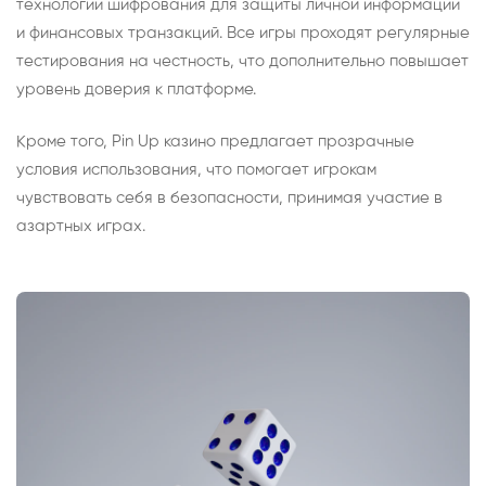
технологии шифрования для защиты личной информации
и финансовых транзакций. Все игры проходят регулярные
тестирования на честность, что дополнительно повышает
уровень доверия к платформе.
Кроме того, Pin Up казино предлагает прозрачные
условия использования, что помогает игрокам
чувствовать себя в безопасности, принимая участие в
азартных играх.