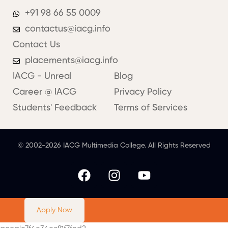
+91 98 66 55 0009
contactus@iacg.info
Contact Us
placements@iacg.info
IACG - Unreal
Blog
Career @ IACG
Privacy Policy
Students' Feedback
Terms of Services
© 2002-2026 IACG Multimedia College. All Rights Reserved
Apply Now