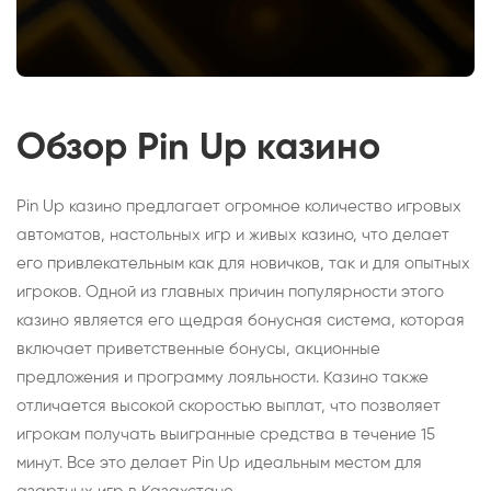
Обзор Pin Up казино
Pin Up казино предлагает огромное количество игровых
автоматов, настольных игр и живых казино, что делает
его привлекательным как для новичков, так и для опытных
игроков. Одной из главных причин популярности этого
казино является его щедрая бонусная система, которая
включает приветственные бонусы, акционные
предложения и программу лояльности. Казино также
отличается высокой скоростью выплат, что позволяет
игрокам получать выигранные средства в течение 15
минут. Все это делает Pin Up идеальным местом для