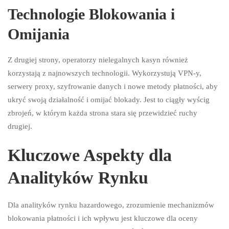
Technologie Blokowania i
Omijania
Z drugiej strony, operatorzy nielegalnych kasyn również
korzystają z najnowszych technologii. Wykorzystują VPN-y,
serwery proxy, szyfrowanie danych i nowe metody płatności, aby
ukryć swoją działalność i omijać blokady. Jest to ciągły wyścig
zbrojeń, w którym każda strona stara się przewidzieć ruchy
drugiej.
Kluczowe Aspekty dla
Analityków Rynku
Dla analityków rynku hazardowego, zrozumienie mechanizmów
blokowania płatności i ich wpływu jest kluczowe dla oceny