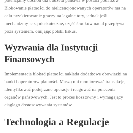
potencjalny dochód dla budżetu państwa w postaci podatków.
Blokowanie płatności do nielicencjonowanych operatorów ma na
celu przekierowanie graczy na legalne tory, jednak jeśli
mechanizmy te są nieskuteczne, część środków nadal przepływa
poza systemem, omijając polski fiskus.
Wyzwania dla Instytucji
Finansowych
Implementacja blokad płatności nakłada dodatkowe obowiązki na
banki i operatorów płatności. Muszą oni monitorować transakcje,
identyfikować podejrzane operacje i reagować na polecenia
organów państwowych. Jest to proces kosztowny i wymagający
ciągłego dostosowywania systemów.
Technologia a Regulacje