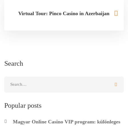
Virtual Tour: Pinco Casino in Azerbaijan
Search
Popular posts
Magyar Online Casino VIP program: különleges