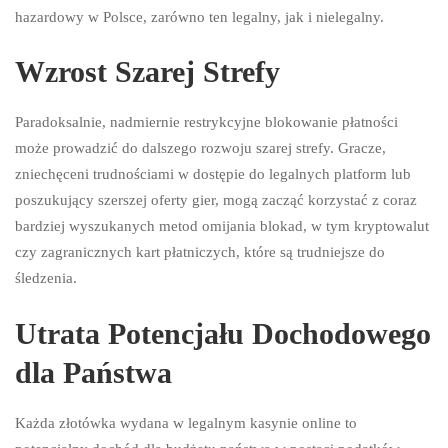
hazardowy w Polsce, zarówno ten legalny, jak i nielegalny.
Wzrost Szarej Strefy
Paradoksalnie, nadmiernie restrykcyjne blokowanie płatności
może prowadzić do dalszego rozwoju szarej strefy. Gracze,
zniechęceni trudnościami w dostępie do legalnych platform lub
poszukujący szerszej oferty gier, mogą zacząć korzystać z coraz
bardziej wyszukanych metod omijania blokad, w tym kryptowalut
czy zagranicznych kart płatniczych, które są trudniejsze do
śledzenia.
Utrata Potencjału Dochodowego
dla Państwa
Każda złotówka wydana w legalnym kasynie online to