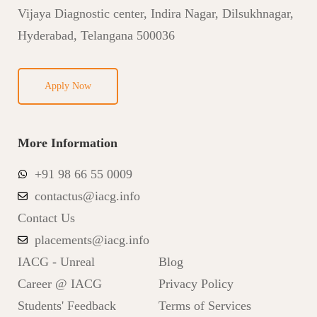
Vijaya Diagnostic center, Indira Nagar, Dilsukhnagar,
Hyderabad, Telangana 500036
Apply Now
More Information
+91 98 66 55 0009
contactus@iacg.info
Contact Us
placements@iacg.info
IACG - Unreal
Blog
Career @ IACG
Privacy Policy
Students' Feedback
Terms of Services