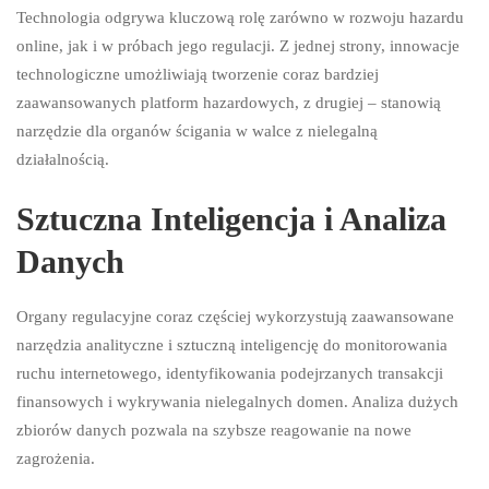
Technologia odgrywa kluczową rolę zarówno w rozwoju hazardu
online, jak i w próbach jego regulacji. Z jednej strony, innowacje
technologiczne umożliwiają tworzenie coraz bardziej
zaawansowanych platform hazardowych, z drugiej – stanowią
narzędzie dla organów ścigania w walce z nielegalną
działalnością.
Sztuczna Inteligencja i Analiza
Danych
Organy regulacyjne coraz częściej wykorzystują zaawansowane
narzędzia analityczne i sztuczną inteligencję do monitorowania
ruchu internetowego, identyfikowania podejrzanych transakcji
finansowych i wykrywania nielegalnych domen. Analiza dużych
zbiorów danych pozwala na szybsze reagowanie na nowe
zagrożenia.