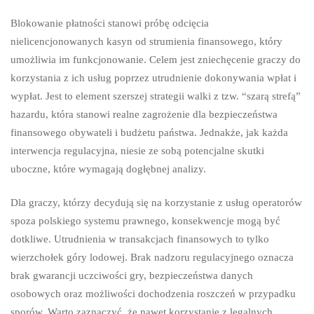
Blokowanie płatności stanowi próbę odcięcia
nielicencjonowanych kasyn od strumienia finansowego, który
umożliwia im funkcjonowanie. Celem jest zniechęcenie graczy do
korzystania z ich usług poprzez utrudnienie dokonywania wpłat i
wypłat. Jest to element szerszej strategii walki z tzw. “szarą strefą”
hazardu, która stanowi realne zagrożenie dla bezpieczeństwa
finansowego obywateli i budżetu państwa. Jednakże, jak każda
interwencja regulacyjna, niesie ze sobą potencjalne skutki
uboczne, które wymagają dogłębnej analizy.
Dla graczy, którzy decydują się na korzystanie z usług operatorów
spoza polskiego systemu prawnego, konsekwencje mogą być
dotkliwe. Utrudnienia w transakcjach finansowych to tylko
wierzchołek góry lodowej. Brak nadzoru regulacyjnego oznacza
brak gwarancji uczciwości gry, bezpieczeństwa danych
osobowych oraz możliwości dochodzenia roszczeń w przypadku
sporów. Warto zaznaczyć, że nawet korzystanie z legalnych