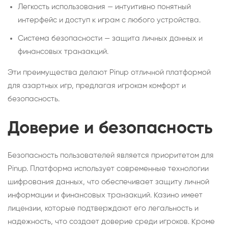
Легкость использования — интуитивно понятный
интерфейс и доступ к играм с любого устройства.
Система безопасности — защита личных данных и
финансовых транзакций.
Эти преимущества делают Pinup отличной платформой
для азартных игр, предлагая игрокам комфорт и
безопасность.
Доверие и безопасность
Безопасность пользователей является приоритетом для
Pinup. Платформа использует современные технологии
шифрования данных, что обеспечивает защиту личной
информации и финансовых транзакций. Казино имеет
лицензии, которые подтверждают его легальность и
надежность, что создает доверие среди игроков. Кроме