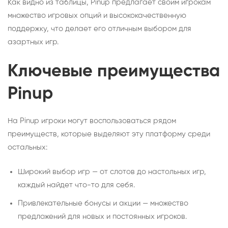
Как видно из таблицы, Pinup предлагает своим игрокам
множество игровых опций и высококачественную
поддержку, что делает его отличным выбором для
азартных игр.
Ключевые преимущества
Pinup
На Pinup игроки могут воспользоваться рядом
преимуществ, которые выделяют эту платформу среди
остальных:
Широкий выбор игр — от слотов до настольных игр,
каждый найдет что-то для себя.
Привлекательные бонусы и акции — множество
предложений для новых и постоянных игроков.