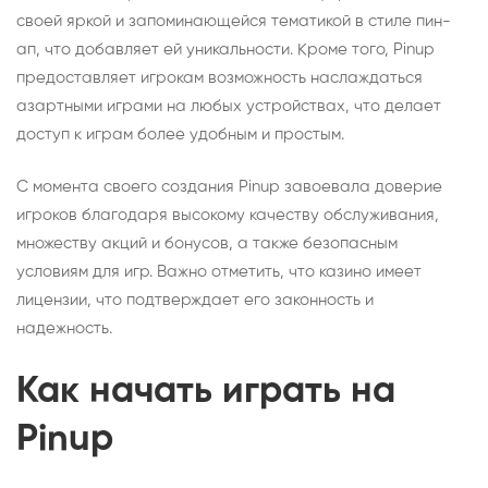
своей яркой и запоминающейся тематикой в стиле пин-
ап, что добавляет ей уникальности. Кроме того, Pinup
предоставляет игрокам возможность наслаждаться
азартными играми на любых устройствах, что делает
доступ к играм более удобным и простым.
С момента своего создания Pinup завоевала доверие
игроков благодаря высокому качеству обслуживания,
множеству акций и бонусов, а также безопасным
условиям для игр. Важно отметить, что казино имеет
лицензии, что подтверждает его законность и
надежность.
Как начать играть на
Pinup