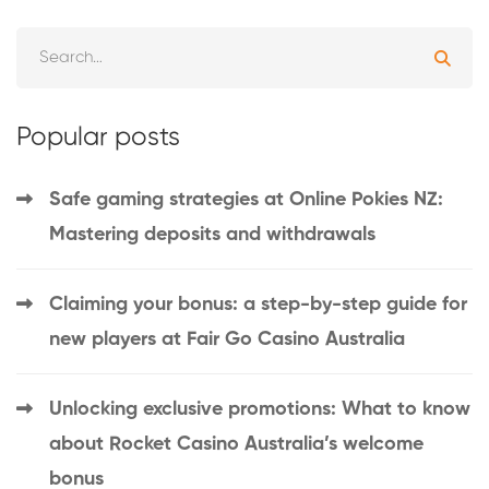
Popular posts
Safe gaming strategies at Online Pokies NZ:
Mastering deposits and withdrawals
Claiming your bonus: a step-by-step guide for
new players at Fair Go Casino Australia
Unlocking exclusive promotions: What to know
about Rocket Casino Australia’s welcome
bonus