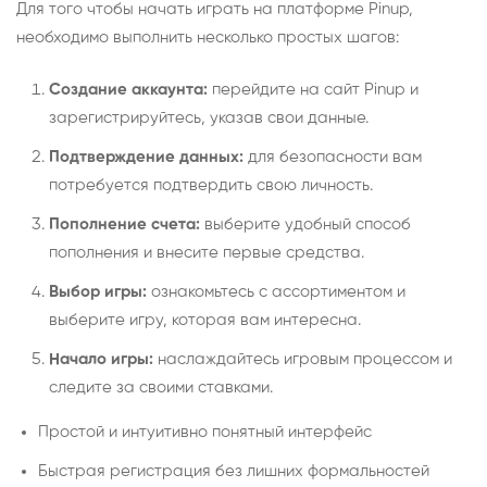
Для того чтобы начать играть на платформе Pinup,
необходимо выполнить несколько простых шагов:
Создание аккаунта:
перейдите на сайт Pinup и
зарегистрируйтесь, указав свои данные.
Подтверждение данных:
для безопасности вам
потребуется подтвердить свою личность.
Пополнение счета:
выберите удобный способ
пополнения и внесите первые средства.
Выбор игры:
ознакомьтесь с ассортиментом и
выберите игру, которая вам интересна.
Начало игры:
наслаждайтесь игровым процессом и
следите за своими ставками.
Простой и интуитивно понятный интерфейс
Быстрая регистрация без лишних формальностей