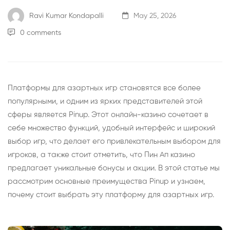
Ravi Kumar Kondapalli
May 25, 2026
0 comments
Платформы для азартных игр становятся все более
популярными, и одним из ярких представителей этой
сферы является Pinup. Этот онлайн-казино сочетает в
себе множество функций, удобный интерфейс и широкий
выбор игр, что делает его привлекательным выбором для
игроков, а также стоит отметить, что
Пин Ап казино
предлагает уникальные бонусы и акции. В этой статье мы
рассмотрим основные преимущества Pinup и узнаем,
почему стоит выбрать эту платформу для азартных игр.