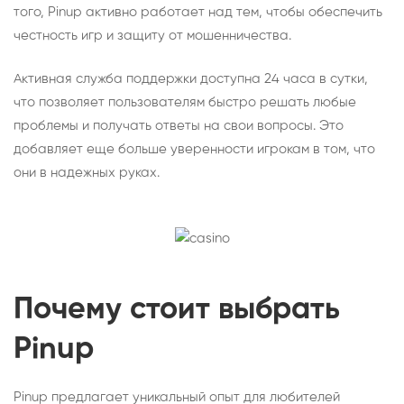
того, Pinup активно работает над тем, чтобы обеспечить
честность игр и защиту от мошенничества.
Активная служба поддержки доступна 24 часа в сутки,
что позволяет пользователям быстро решать любые
проблемы и получать ответы на свои вопросы. Это
добавляет еще больше уверенности игрокам в том, что
они в надежных руках.
Почему стоит выбрать
Pinup
Pinup предлагает уникальный опыт для любителей