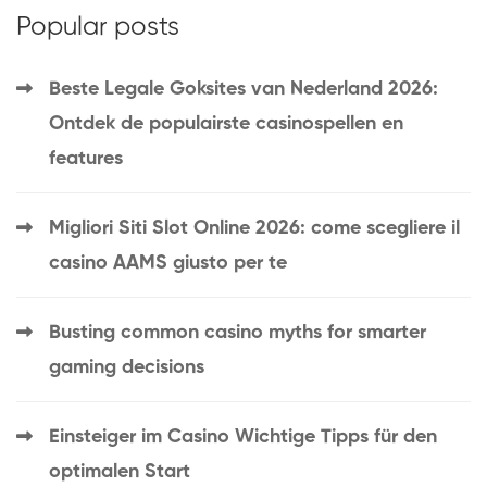
Popular posts
Beste Legale Goksites van Nederland 2026:
Ontdek de populairste casinospellen en
features
Migliori Siti Slot Online 2026: come scegliere il
casino AAMS giusto per te
Busting common casino myths for smarter
gaming decisions
Einsteiger im Casino Wichtige Tipps für den
optimalen Start