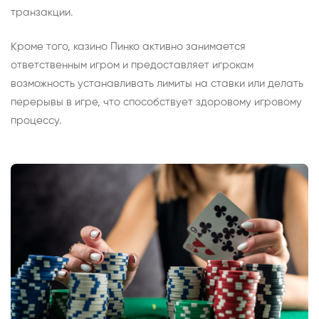
транзакции.
Кроме того, казино Пинко активно занимается
ответственным игром и предоставляет игрокам
возможность устанавливать лимиты на ставки или делать
перерывы в игре, что способствует здоровому игровому
процессу.