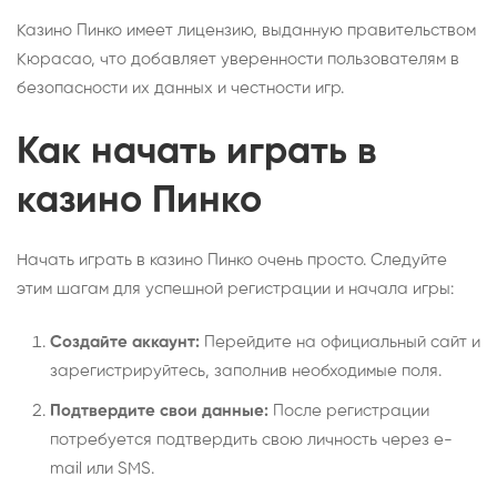
Казино Пинко имеет лицензию, выданную правительством
Кюрасао, что добавляет уверенности пользователям в
безопасности их данных и честности игр.
Как начать играть в
казино Пинко
Начать играть в казино Пинко очень просто. Следуйте
этим шагам для успешной регистрации и начала игры:
Создайте аккаунт:
Перейдите на официальный сайт и
зарегистрируйтесь, заполнив необходимые поля.
Подтвердите свои данные:
После регистрации
потребуется подтвердить свою личность через e-
mail или SMS.